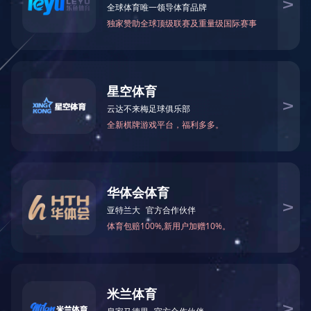
主要参数:
创业项目号：WD-246C(的玻璃); WD-246F(布艺
窗帘)
时候充多台生产设备
薄型方案钢板厚度6.5mm
铝合金板类外层+玻璃窗面盖/家饰面盖
电池充电LED灯信息显示
录入: Type-C: 12V/3A; 15V/3A
无线网络輸出：5W/7.5W/10W/15W*2
可以选择表面层建材：玻璃板/涤纶纤维
尺寸大小: 180.1*80.1*6.5mm
色：Black/Gray
WD-246C(玻璃); WD-246F(布艺)
认证证书：CE/FCC/RoHS/Reach
`