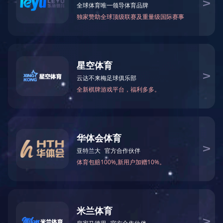
主要参数:
关键参数值：
型號：AC-607A
填写：100V-240V~50/60Hz
输入：
USB-C： PD3.0 60W GaN& PD3.1 10Gbps
USB-A：5W（BC1.2/480Mbps）
HDMI： 4K/60Hz（双声道/短视频)
材料：PC V0
厚度：65*63*32m
色调：Black/White
实名认证：CE/ETL/RoHS/Reach
旅充—AC-607A
兼容仪器：iPhone 12/12mini / 12 Pro / 12 Pro
Max / iPhone SE(2nd generation) / 11 / 11Pro /
11Pro Max / XS / XS Max / XR / X / 8Plus /8
`