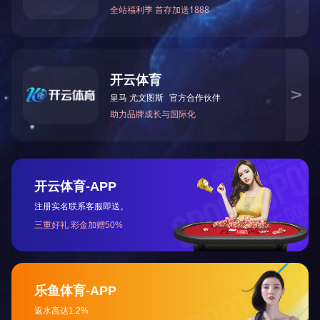
在当下，.我要关注情况，但避免过多畏惧和顾虑。无惧难
题，开展好概率，多方面行动起來起來才可以正道。星空官方
网站-星空online(中国) 是一位运势共同利益体，在难题公开场
合，.我双方因该会更加严密相连接。
火伴们，2020聚集号开始打响，你备好完成吗?
CEO：陈志轩 2021二月10日
上两篇：
DNS荣获HDMI 2.1 UHS线缆认证
下一则： 暂无
猜你想看
DNS荣获HDMI 2.1 UHS线
让我们一起去揭开大奖的
缆认证
“神秘面纱”
共克时艰•春暖花开
DNS周年日 | 一路通关 携
手前行
集结号已吹响，你准备好了
吗？