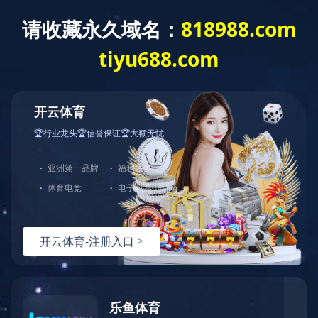
星空官方网站
星空官方网站
星空官方网站-星空online(中国)
公司动态
< 返
2022
回列
喜报 | 星空官方网站-星空online(中国) NOVOO品牌全球化
表
迈上新台阶
喜报 | 星空官方网站-星空online(中
国) NOVOO品牌全球化迈上新台阶
2023-05-29
喜大普奔！NOVOO X Realme Techlife，在土耳其正式开启创
建品牌标志合作共赢粉丝相互关系。
远处源能肆虐，邀您一起基督徒见证一种NOVOO的光明随时！