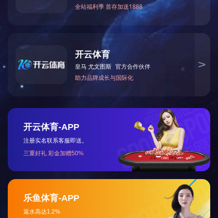
目前，NOVOO品牌标志欧洲化市场策略，往前迈进了强有力1
步。紧跟形势，未来生活可期。好了，我的宏！
上写一
下一篇文章：
喜报 | 星空官方网站-星空online(中国)